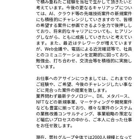
で積み重ねたご経験を当社で生かして頂きたいと
考えています。今後の更なるキャリアップについ
ては、AI、クラウド等の先端技術案件の新規案件
にも積極的にチャレンジしていきますので、皆様
の希望する案件に参画できるよう全力で後押しし
ており、将来的なキャリアについても、ヒアリン
グしながら、ともに成長していきたいと考えてい
ます。また、最近はテレワークが増えています
が、Web会議や、電話による近況確認等で、社員
とのコミュニケーションを定期的に図っており、
勉強会、打ち合わせ、交流会等を積極的に実施し
ています。
お仕事へのアサインにつきましては、これまでの
ご経験や、ご希望、今後のチャレンジしたい事な
どに見合った案件の提案を致します。
業界問わず最新テクノロジー、DX、メタバース、
NFTなどの新規事業、マーケティングや開発案件
なども豊富に揃っており、様々な案件のシステム
の業務改善コンサルティング、事業戦略の策定な
ど幅広いプロセスの中から、ご本人に合った仕事
をお任せ致します。
現在、弊社グループ全体では2000人規模となって