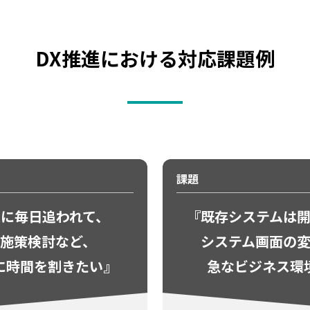
DX推進における対応課題例
課題
業に
毎日追われて、
『既存システムは
施策検討など、
システム画面の
に
時間を割きたい』
急なビジネス環