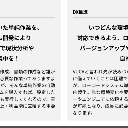
DX推進
いた
単純作業を、
いつどんな環
ム開発により
対応できるよう、
で現状分析や
バージョンアップ
集中を！
自
作成、書類の作成など誰が
VUCAと言われ先が読み
必要な作業ってありますよ
に備えていくことは困難で
のが、そんな単純作業の自動
が、ローコードシステム
ラムを導入すれば、設定した
内製化。急な環境変化や
も実行してくれるので、空
ーやエンジニアに依頼す
上・利益増に直結する重要
が可能となり、成長に必
なります。