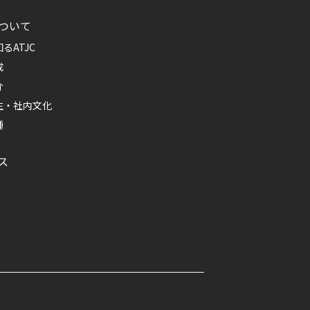
ついて
るATJC
成
介
生・社内文化
種
ス