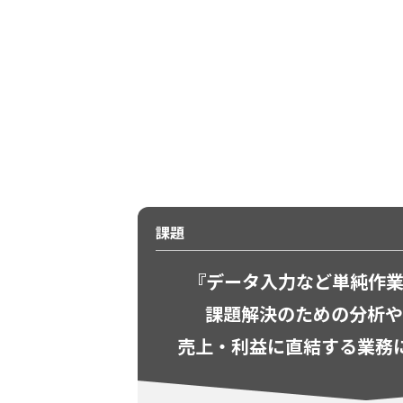
課題
『データ入力など単純作
課題解決のための
分析や
売上・利益に直結する業務